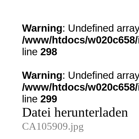
Warning
: Undefined arr
/www/htdocs/w020c658/
line
298
Warning
: Undefined array
/www/htdocs/w020c658/
line
299
Datei herunterladen
CA105909.jpg