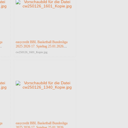
ga
easycredit BBL Basketball Bundesliga
2025 2026 17. Spieltag 25.01.2026
a
Science City Jena vs RASTA Vechta
cw250126_1601_Kopie.jpg
ga
easycredit BBL Basketball Bundesliga
2025 2026 17. Spieltag 25.01.2026