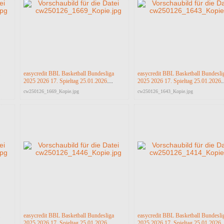
easycredit BBL Basketball Bundesliga
easycredit BBL Basketball Bundesli
2025 2026 17. Spieltag 25.01.2026
2025 2026 17. Spieltag 25.01.2026
Science City Jena vs RASTA Vechta
Science City Jena vs RASTA Vecht
cw250126_1669_Kopie.jpg
cw250126_1643_Kopie.jpg
easycredit BBL Basketball Bundesliga
easycredit BBL Basketball Bundesli
2025 2026 17. Spieltag 25.01.2026
2025 2026 17. Spieltag 25.01.2026