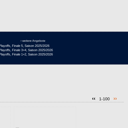
› weitere Angebote
layoffs, Finale 5, Saison 2025/2026
layoffs, Finale 3+4, Saison 2025/2026
layoffs, Finale 1+2, Saison 2025/2026
‹‹
››
1-100