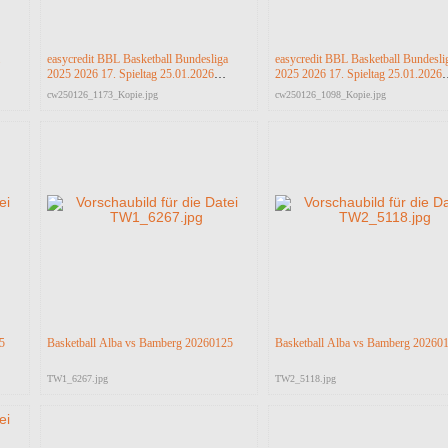
easycredit BBL Basketball Bundesliga
easycredit BBL Basketball Bundesli
2025 2026 17. Spieltag 25.01.2026
2025 2026 17. Spieltag 25.01.2026
Science City Jena vs RASTA Vechta
Science City Jena vs RASTA Vecht
cw250126_1173_Kopie.jpg
cw250126_1098_Kopie.jpg
5
Basketball Alba vs Bamberg 20260125
Basketball Alba vs Bamberg 20260
TW1_6267.jpg
TW2_5118.jpg