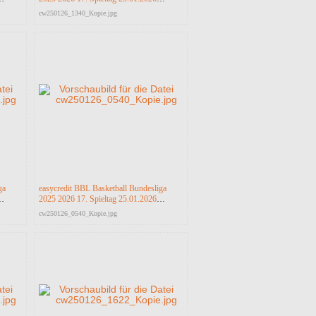
a
Science City Jena vs RASTA Vechta
cw250126_1340_Kopie.jpg
ga
easycredit BBL Basketball Bundesliga
2025 2026 17. Spieltag 25.01.2026
a
Science City Jena vs RASTA Vechta
cw250126_0540_Kopie.jpg