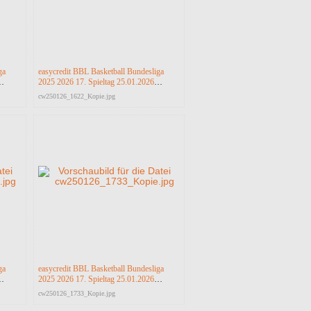
ga
easycredit BBL Basketball Bundesliga
2025 2026 17. Spieltag 25.01.2026
a
Science City Jena vs RASTA Vechta
cw250126_1622_Kopie.jpg
ga
easycredit BBL Basketball Bundesliga
2025 2026 17. Spieltag 25.01.2026
a
Science City Jena vs RASTA Vechta
cw250126_1733_Kopie.jpg