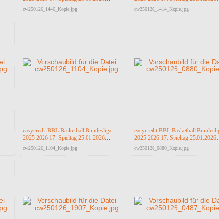
Science City Jena vs RASTA Vechta
Science City Jena vs RASTA Vecht
cw250126_1446_Kopie.jpg
cw250126_1414_Kopie.jpg
easycredit BBL Basketball Bundesliga
easycredit BBL Basketball Bundesli
2025 2026 17. Spieltag 25.01.2026
2025 2026 17. Spieltag 25.01.2026
Science City Jena vs RASTA Vechta
Science City Jena vs RASTA Vecht
cw250126_1104_Kopie.jpg
cw250126_0880_Kopie.jpg