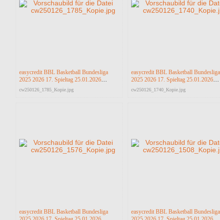
easycredit BBL Basketball Bundesliga
easycredit BBL Basketball Bundesliga
2025 2026 17. Spieltag 25.01.2026
2025 2026 17. Spieltag 25.01.2026
Science City Jena vs RASTA Vechta
Science City Jena vs RASTA Vechta
cw250126_1785_Kopie.jpg
cw250126_1740_Kopie.jpg
easycredit BBL Basketball Bundesliga
easycredit BBL Basketball Bundesliga
2025 2026 17. Spieltag 25.01.2026
2025 2026 17. Spieltag 25.01.2026