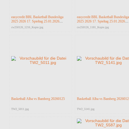
easycredit BBL Basketball Bundesliga
easycredit BBL Basketball Bundesliga
2025 2026 17. Spieltag 25.01.2026
2025 2026 17. Spieltag 25.01.2026
Science City Jena vs RASTA Vechta
Science City Jena vs RASTA Vechta
cw250126_1216_Kopie.jpg
cw250126_1181_Kopie.jpg
Basketball Alba vs Bamberg 20260125
Basketball Alba vs Bamberg 2026012
TW2_5011.jpg
TW2_5141.jpg