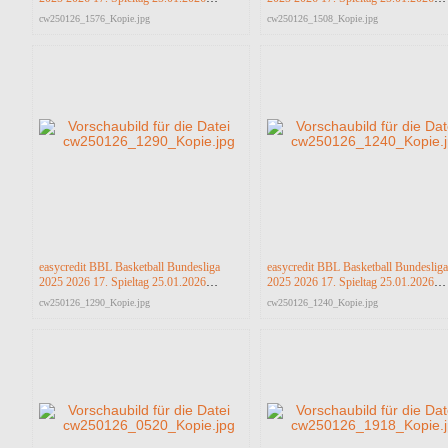
Science City Jena vs RASTA Vechta
Science City Jena vs RASTA Vechta
cw250126_1576_Kopie.jpg
cw250126_1508_Kopie.jpg
easycredit BBL Basketball Bundesliga
easycredit BBL Basketball Bundesliga
2025 2026 17. Spieltag 25.01.2026
2025 2026 17. Spieltag 25.01.2026
Science City Jena vs RASTA Vechta
Science City Jena vs RASTA Vechta
cw250126_1290_Kopie.jpg
cw250126_1240_Kopie.jpg