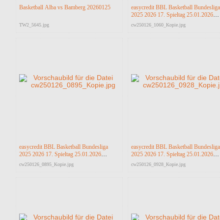
Basketball Alba vs Bamberg 20260125
easycredit BBL Basketball Bundesliga
2025 2026 17. Spieltag 25.01.2026
Science City Jena vs RASTA Vechta
TW2_5645.jpg
cw250126_1060_Kopie.jpg
easycredit BBL Basketball Bundesliga
easycredit BBL Basketball Bundesliga
2025 2026 17. Spieltag 25.01.2026
2025 2026 17. Spieltag 25.01.2026
Science City Jena vs RASTA Vechta
Science City Jena vs RASTA Vechta
cw250126_0895_Kopie.jpg
cw250126_0928_Kopie.jpg