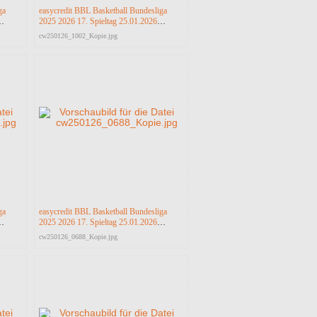
ga
easycredit BBL Basketball Bundesliga
2025 2026 17. Spieltag 25.01.2026
a
Science City Jena vs RASTA Vechta
cw250126_1002_Kopie.jpg
ga
easycredit BBL Basketball Bundesliga
2025 2026 17. Spieltag 25.01.2026
a
Science City Jena vs RASTA Vechta
cw250126_0688_Kopie.jpg