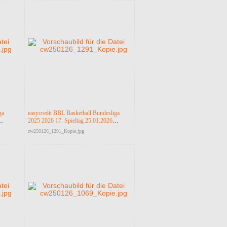
ga
easycredit BBL Basketball Bundesliga
2025 2026 17. Spieltag 25.01.2026
a
Science City Jena vs RASTA Vechta
cw250126_1291_Kopie.jpg