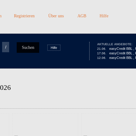
n
Registrieren
Über uns
AGB
Hilfe
AKTUELLE ANGEBOTE:
/
Suchen
Hilfe
easyCredit BBL , P
21.06.
easyCredit BBL , P
17.06.
easyCredit BBL , P
12.06.
2026