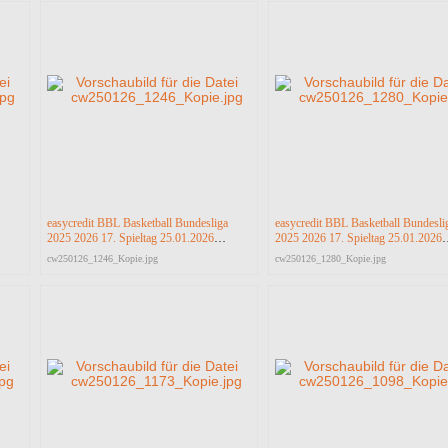
easycredit BBL Basketball Bundesliga
easycredit BBL Basketball Bundesli
2025 2026 17. Spieltag 25.01.2026
2025 2026 17. Spieltag 25.01.2026
Science City Jena vs RASTA Vechta
Science City Jena vs RASTA Vecht
cw250126_1246_Kopie.jpg
cw250126_1280_Kopie.jpg