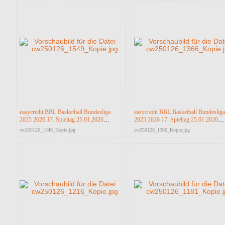
easycredit BBL Basketball Bundesliga
easycredit BBL Basketball Bundesliga
2025 2026 17. Spieltag 25.01.2026
2025 2026 17. Spieltag 25.01.2026
Science City Jena vs RASTA Vechta
Science City Jena vs RASTA Vechta
cw250126_1549_Kopie.jpg
cw250126_1366_Kopie.jpg