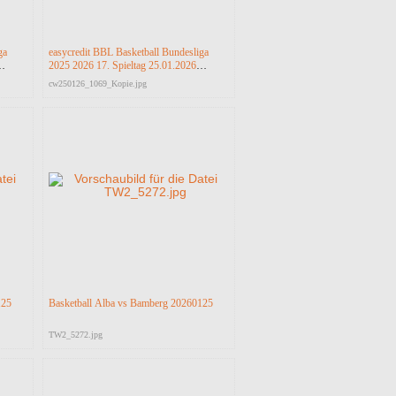
ga
easycredit BBL Basketball Bundesliga
2025 2026 17. Spieltag 25.01.2026
a
Science City Jena vs RASTA Vechta
cw250126_1069_Kopie.jpg
125
Basketball Alba vs Bamberg 20260125
TW2_5272.jpg