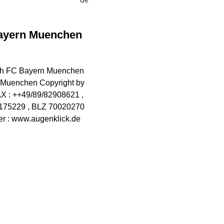
Bayern Muenchen
uth FC Bayern Muenchen
 Muenchen Copyright by
X : ++49/89/82908621 ,
0175229 , BLZ 70020270
 : www.augenklick.de