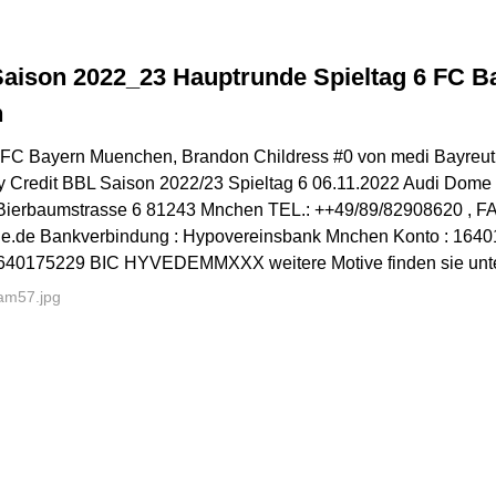
Saison 2022_23 Hauptrunde Spieltag 6 FC 
h
 FC Bayern Muenchen, Brandon Childress #0 von medi Bayre
 Credit BBL Saison 2022/23 Spieltag 6 06.11.2022 Audi Dome
Bierbaumstrasse 6 81243 Mnchen TEL.: ++49/89/82908620 , FA
ine.de Bankverbindung : Hypovereinsbank Mnchen Konto : 164
40175229 BIC HYVEDEMMXXX weitere Motive finden sie unter
am57.jpg