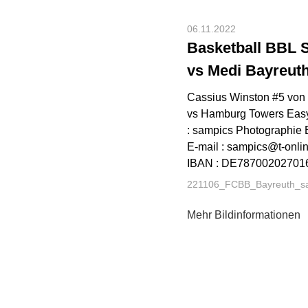
06.11.2022
Basketball BBL 
vs Medi Bayreut
Cassius Winston #5 von
vs Hamburg Towers Easy
: sampics Photographie 
E-mail : sampics@t-onl
IBAN : DE787002027016
221106_FCBB_Bayreuth_s
Mehr Bildinformationen